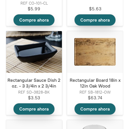
REF CO-101-CL
$5.99
$5.63
Compre ahora
Compre ahora
Rectangular Sauce Dish 2
Rectangular Board 18in x
oz. - 3 3/4in x 2 3/4in
12in Oak Wood
REF SD-3828-BK
REF SB-1812-OW
$3.53
$63.74
Compre ahora
Compre ahora