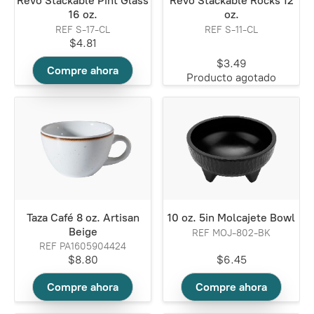
Revo Stackable Pint Glass
Revo Stackable Rocks 12
16 oz.
oz.
REF S-17-CL
REF S-11-CL
$4.81
$3.49
Compre ahora
Producto agotado
Taza Café 8 oz. Artisan
10 oz. 5in Molcajete Bowl
Beige
REF MOJ-802-BK
REF PA1605904424
$8.80
$6.45
Compre ahora
Compre ahora