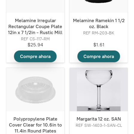
Melamine Irregular
Melamine Ramekin 1 1/2
Rectangular Coupe Plate
oz. Black
12in x 7 1/2in - Rustic Mill
REF RM-203-BK
REF CS-117-RM
$25.94
$1.61
Compre ahora
Compre ahora
Polypropylene Plate
Margarita 12 oz. SAN
Cover Clear for 10.6in to
REF SW-1403-1-SAN-CL
11.4in Round Plates