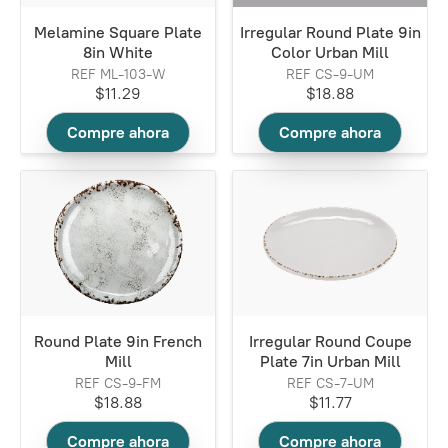
Melamine Square Plate
Irregular Round Plate 9in
8in White
Color Urban Mill
REF ML-103-W
REF CS-9-UM
$11.29
$18.88
Compre ahora
Compre ahora
Round Plate 9in French
Irregular Round Coupe
Mill
Plate 7in Urban Mill
REF CS-9-FM
REF CS-7-UM
$18.88
$11.77
Compre ahora
Compre ahora