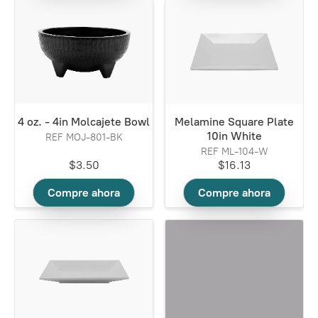
4 oz. - 4in Molcajete Bowl
Melamine Square Plate
10in White
REF MOJ-801-BK
REF ML-104-W
$3.50
$16.13
Compre ahora
Compre ahora