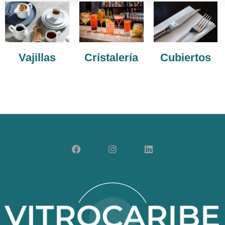
Vajillas
Cristalería
Cubiertos