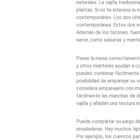
naturales. La vajilla tradicio
plantas. Si no te interesa la 
contemporáneo. Los dos últim
contemporánea. Estos dos es
Además de los tazones, fuente
servir, como salseras y mant
Poner la mesa correctamente 
y otros manteles ayudan a com
puedes combinar fácilmente ma
posibilidad de emparejar su va
considera emparejarlo con ma
fácilmente las manchas de 
vajilla y añaden una textura i
Puede completar su juego de 
ensaladeras. Hay muchos tipo
Por ejemplo, los cuencos para