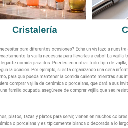
Cristalería
C
 necesitar para diferentes ocasiones? Echa un vistazo a nuestra
ctamente la vajilla necesaria para llevarlas a cabo! La vajilla 
legante comida para dos. Puedes encontrar todo tipo de vajilla, 
a según la ocasión. Por ejemplo, si está organizando una cena info
rno, para que pueda mantener la comida caliente mientras sus i
iera comprar vajilla de cerámica o porcelana, que dará a sus inv
i es una familia ocupada, asegúrese de comprar vajilla que sea resi
ones, platos, tazas y platos para servir, vienen en muchos colores 
rámica o porcelana y es típicamente blanca o decorada a lo lar