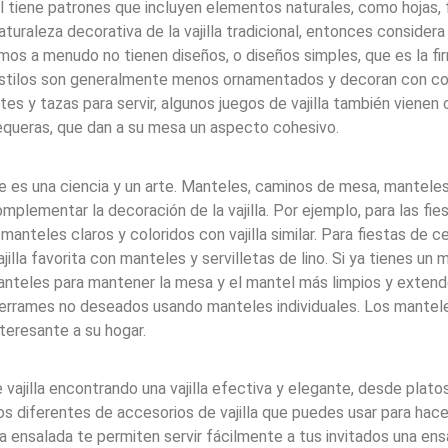
nal tiene patrones que incluyen elementos naturales, como hojas, f
naturaleza decorativa de la vajilla tradicional, entonces conside
os a menudo no tienen diseños, o diseños simples, que es la fi
tilos son generalmente menos ornamentados y decoran con color
s y tazas para servir, algunos juegos de vajilla también vienen 
equeras, que dan a su mesa un aspecto cohesivo.
es una ciencia y un arte. Manteles, caminos de mesa, manteles i
plementar la decoración de la vajilla. Por ejemplo, para las fie
nteles claros y coloridos con vajilla similar. Para fiestas de c
jilla favorita con manteles y servilletas de lino. Si ya tienes un 
nteles para mantener la mesa y el mantel más limpios y extender
derrames no deseados usando manteles individuales. Los mante
nteresante a su hogar.
vajilla encontrando una vajilla efectiva y elegante, desde plato
s diferentes de accesorios de vajilla que puedes usar para hace
 ensalada te permiten servir fácilmente a tus invitados una ensa