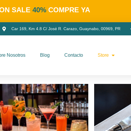
ON SALE
40%
COMPRE YA
Car 169, Km 4.8 C/ José R. Carazo, Guaynabo, 00969, PR
re Nosotros
Blog
Contacto
Store