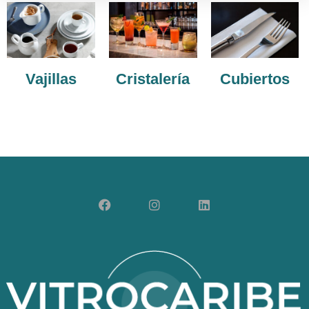
Vajillas
Cristalería
Cubiertos