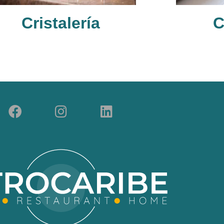
Cristalería
C